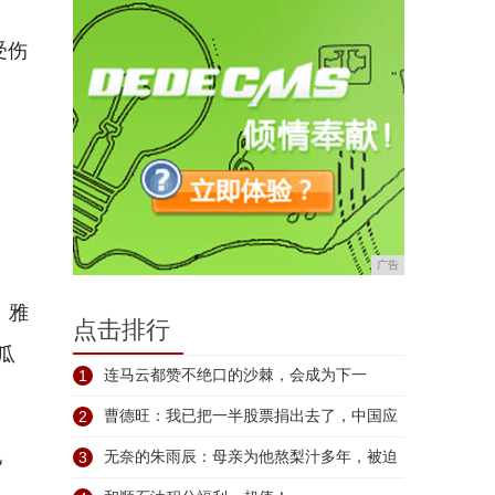
受伤
广告
、雅
点击排行
瓜
1
连马云都赞不绝口的沙棘，会成为下一
个“超
2
曹德旺：我已把一半股票捐出去了，中国应
地
倡
3
无奈的朱雨辰：母亲为他熬梨汁多年，被迫