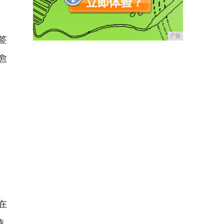
签
广告
愈
在
凑