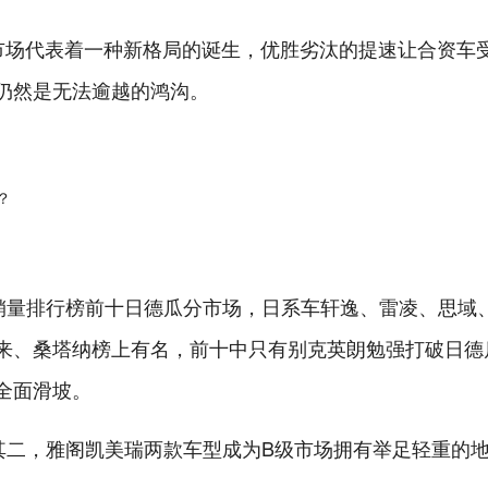
市场代表着一种新格局的诞生，优胜劣汰的提速让合资车
仍然是无法逾越的鸿沟。
车销量排行榜前十日德瓜分市场，日系车轩逸、雷凌、思域
来、桑塔纳榜上有名，前十中只有别克英朗勉强打破日德
全面滑坡。
其二，雅阁凯美瑞两款车型成为B级市场拥有举足轻重的