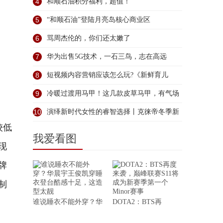
成
4
和顺石油积分福利，超值！
5
“和顺石油”登陆月亮岛核心商业区
6
骂周杰伦的，你们还太嫩了
7
华为出售5G技术，一石三鸟，志在高远
8
短视频内容营销应该怎么玩?《新鲜育儿
观》
9
冷暖过渡用马甲！这几款皮草马甲，有气场
还
10
演绎新时代女性的睿智选择丨克徕帝冬季新
较低
品
我爱看图
现
牌
制
谁说睡衣不能外穿？华
DOTA2：BTS再