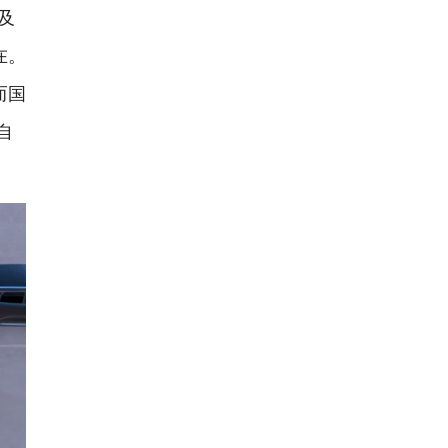
及
在。
而国
自