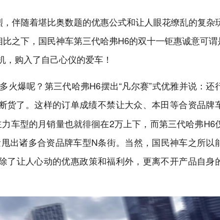
激烈，伴随着堪比奥数题的优惠公式和让人眼花缭乱的复杂
相比之下，国民神车第三代哈弗H6的双十一钜惠诚意可谓
机，购入了自己心仪的爱车！
多火爆呢？第三代哈弗H6摆出“凡尔赛”式优雅并说：还
断货了。这样的订单成绩不禁让大众、本田等合资品牌
主力车型的月销量也就徘徊在2万上下，而第三代哈弗H6
量甩出诸多合资品牌车型N条街。当然，国民神车之所以
k，除了让人心动的优惠政策和福利外，更离不开产品自身