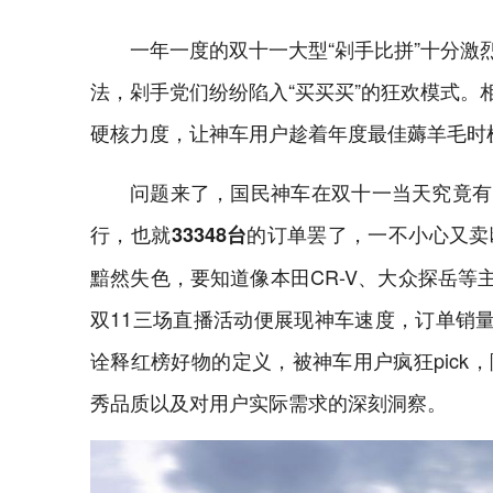
一年一度的双十一大型“剁手比拼”十分
法，剁手党们纷纷陷入“买买买”的狂欢模式。
硬核力度，让神车用户趁着年度最佳薅羊毛时
问题来了，国民神车在双十一当天究竟有
行，也就
的订单罢了，一不小心又卖
33348台
黯然失色，要知道像本田CR-V、大众探岳等
双11三场直播活动便展现神车速度，订单销
诠释红榜好物的定义，被神车用户疯狂pic
秀品质以及对用户实际需求的深刻洞察。