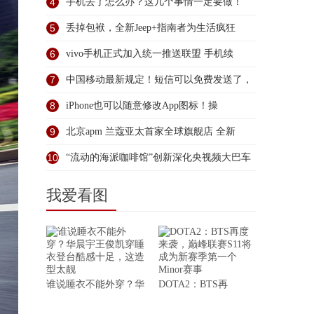
4
手机丢了怎么办？这几个事情一定要做！
5
丢掉包袱，全新Jeep+指南者为生活疯狂
6
vivo手机正式加入统一推送联盟 手机续
7
中国移动最新规定！短信可以免费发送了，
未
8
iPhone也可以随意修改App图标！操
9
北京apm 兰蔻亚太首家全球旗舰店 全新
10
“流动的海派咖啡馆”创新深化央视频大巴车
我爱看图
谁说睡衣不能外穿？华
DOTA2：BTS再