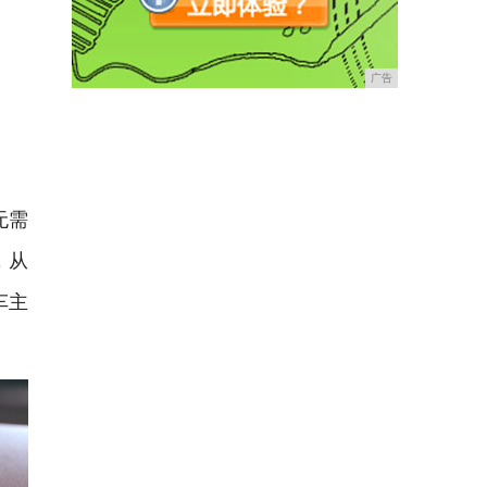
广告
无需
，从
车主