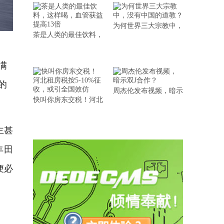
为何世界三大宗教中，
茶是人类的最佳饮料，
满
的
周杰伦发布视频，暗示
快叫你房东交税！河北
主甚
丰田
便必