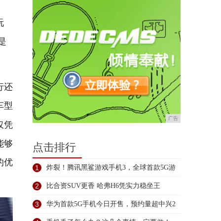
玩
是
行还
车型
广告
仅凭
能够
点击排行
的优
1
炸裂！腾讯黑鲨游戏手机3，全球首款5G游
2
比合资SUV更香 哈弗H6凭实力稳坐王
3
华为首款5G手机今日开售，预约量超中兴2