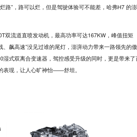
烂路”，路可以烂，但是驾驶体验可不能差，哈弗H7 的
0T双流道直喷发动机，最高功率可达167KW，峰值扭矩
秒，“拉直线、飙高速”没见过谁的尾灯，澎湃动力带来一路领先的
450湿式双离合变速器，驾控感受升级的同时，更是带来了
准的表现，让人心旷神怡——舒坦。