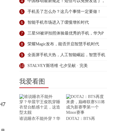
4
中国移动最新规定！短信可以免费发送了，
未
5
手机丢了怎么办？这几个事情一定要做！
6
智能手机市场进入了缓慢增长时代
7
三星S8被评拍照体验最优秀的手机，华为P
8
荣耀Magic发布，能否开启智慧手机时代
9
全面屏手机大热，人工智能崛起，智慧手机
会
10
STALVEY斯塔维 七夕呈献 · 完美
我爱看图
H7
谁说睡衣不能外穿？华
DOTA2：BTS再
了具