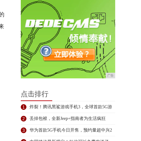
的
来
广告
点击排行
1
炸裂！腾讯黑鲨游戏手机3，全球首款5G游
2
丢掉包袱，全新Jeep+指南者为生活疯狂
3
华为首款5G手机今日开售，预约量超中兴2