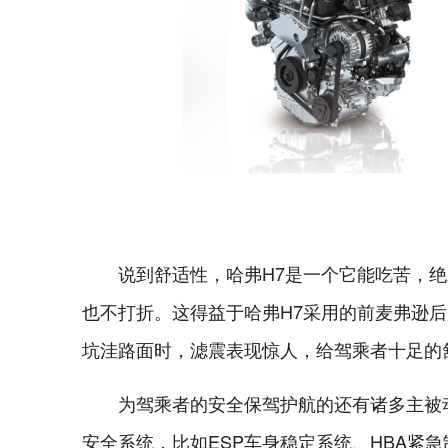
说到舒适性，哈弗H7是一个它能吃苦，
也不打折。这得益于哈弗H7采用的前麦弗逊
坑洼路面时，滤震表现惊人，给驾乘者十足的
为驾乘者的安全保驾护航的还有诸多主被
安全系统，比如ESP车身稳定系统、HBA紧急