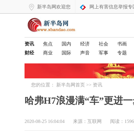
新半岛网欢迎您
网上有害信息举报专
资讯
焦点
国内
经济
社会
书画
财经
商业
国际
声音
军事
专题
您的位置：
新半岛网首页
>>
资讯
哈弗H7浪漫满“车”更进
2020-08-25 16:04:04
来源：互联网
阅读：1596