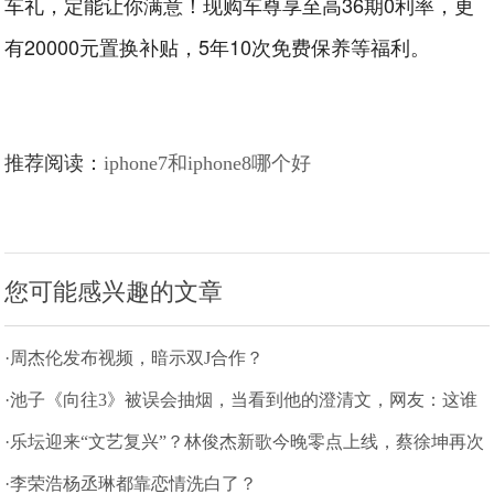
车礼，定能让你满意！现购车尊享至高36期0利率，更
有20000元置换补贴，5年10次免费保养等福利。
推荐阅读：
iphone7和iphone8哪个好
您可能感兴趣的文章
·周杰伦发布视频，暗示双J合作？
·池子《向往3》被误会抽烟，当看到他的澄清文，网友：这谁
抗的住
·乐坛迎来“文艺复兴”？林俊杰新歌今晚零点上线，蔡徐坤再次
躺枪
·李荣浩杨丞琳都靠恋情洗白了？