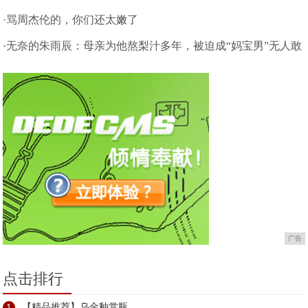
·骂周杰伦的，你们还太嫩了
·无奈的朱雨辰：母亲为他熬梨汁多年，被迫成“妈宝男”无人敢
嫁
广告
点击排行
1
【精品推荐】乌金釉赏瓶