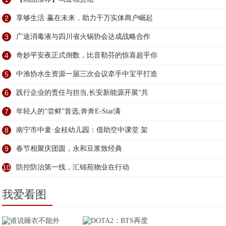
2
享够生活·赢在未来，助力千万实体商户崛起
3
广途消毒液与四川省火锅协会达成战略合作
4
奇妙平安夜正式倒数，比音勒芬的惊喜超乎你
5
中渔协水生资源一届三次会议牵手中宝平打造
6
践行企业的责任与担当,长安新能源开展“共
7
年轻人的“尝鲜”首选,奔奔E-Star满
8
南宁市中童·金桂幼儿园：借助空中课堂 架
9
春节相聚庆团圆，永和豆浆致经典
10
防控防治第一线，汇锦苑物业在行动
我爱看图