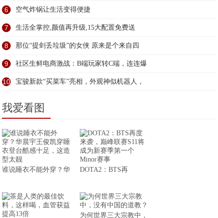
6
空气炸锅让生活变得便捷
7
生活全掌控,颜值再升级,15大配置免费送
8
那位“提剑丢垃圾”的女侠 原来是个来自四
9
社区生鲜电商激战：B端玩家转C端，连连爆
10
宝骏新款“买菜车”亮相，外观神似机器人，
我爱看图
谁说睡衣不能外穿？华
DOTA2：BTS再
为何世界三大宗教中，