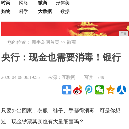
时尚
网络
微商
形体美
购物
科学
大数据
数据
广告
您的位置：
新半岛网首页
>>
微商
央行：现金也需要消毒！银行
2020-04-08 06:19:55
来源：互联网
阅读：749
员工：请大家多用支付宝
只要外出回家，衣服、鞋子、手都得消毒，可是你想
过，现金钞票其实也有大量细菌吗？