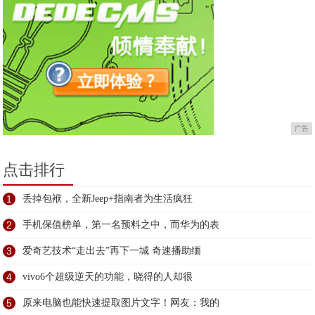
广告
点击排行
1
丢掉包袱，全新Jeep+指南者为生活疯狂
2
手机保值榜单，第一名预料之中，而华为的表
3
爱奇艺技术“走出去”再下一城 奇速播助缅
4
vivo6个超级逆天的功能，晓得的人却很
5
原来电脑也能快速提取图片文字！网友：我的