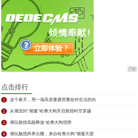
广告
点击排行
1
这个春天，用一场高质量露营重拾对生活的向
2
从潮流到“潮遛”哈弗大狗开启敦煌时空穿越
3
潮玩敦煌高能释放 哈弗大狗强势
4
潮玩魅惑跨界出圈，来自哈弗大狗“潮遛天团