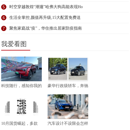
5
时空穿越敦煌“潮遛”哈弗大狗高能表现Ho
6
生活全掌控,颜值再升级,15大配置免费送
7
聚焦家庭战“疫”，华住推出居家防疫指南
我爱看图
科技随行，感知你我的
豪华行政级轿车，奔驰
10月国货崛起，多款
汽车设计不设限会怎样