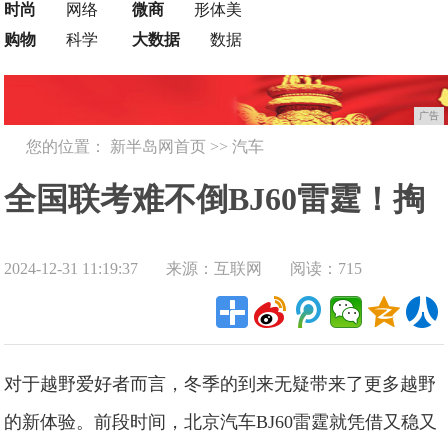
时尚
网络
微商
形体美
购物
科学
大数据
数据
广告
您的位置：
新半岛网首页
>>
汽车
全国联考难不倒BJ60雷霆！掏
2024-12-31 11:19:37
来源：互联网
阅读：715
雪豁沙战陡坡，猛字当头！
对于越野爱好者而言，冬季的到来无疑带来了更多越野
的新体验。前段时间，北京汽车BJ60雷霆就凭借又稳又