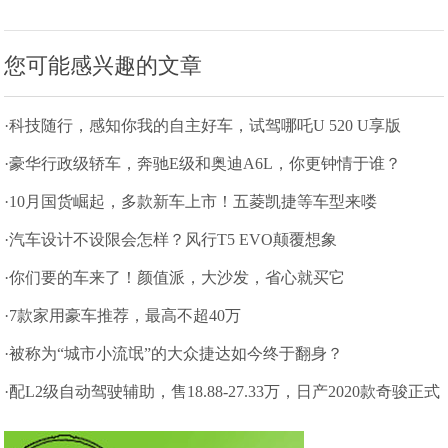
您可能感兴趣的文章
·科技随行，感知你我的自主好车，试驾哪吒U 520 U享版
·豪华行政级轿车，奔驰E级和奥迪A6L，你更钟情于谁？
·10月国货崛起，多款新车上市！五菱凯捷等车型来喽
·汽车设计不设限会怎样？风行T5 EVO颠覆想象
·你们要的车来了！颜值派，大沙发，省心就买它
·7款家用豪车推荐，最高不超40万
·被称为“城市小流氓”的大众捷达如今终于翻身？
·配L2级自动驾驶辅助，售18.88-27.33万，日产2020款奇骏正式
上市